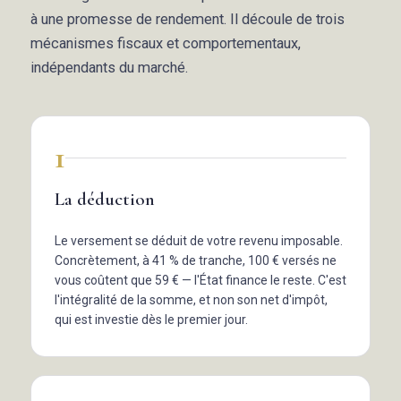
à une promesse de rendement. Il découle de trois
mécanismes fiscaux et comportementaux,
indépendants du marché.
141 299 €
PER
plan épargne retraite
116 680 €
Assurance-vie
après 8 ans
1
117 449 €
Compte-titres
PFU
La déduction
Le versement se déduit de votre revenu imposable.
Concrètement, à 41 % de tranche, 100 € versés ne
Voir le détail ligne par ligne
vous coûtent que 59 € — l'État finance le reste. C'est
l'intégralité de la somme, et non son net d'impôt,
qui est investie dès le premier jour.
Cette estimation repose sur des hypothèses simples —
votre situation réelle peut la nuancer.
Modifier mes
réponses